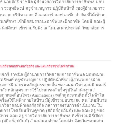
566 นายจักรี ราชนิล ผู้อำนวยการวิทยาลัยการอาชีพพล มอบ
ดา วรสุทธิพงษ์ ครูชำนาญการ ปฏิบัติหน้าที่ รองผู้อำนวยการ
นจาก บริษัท เดอะ คิวเอสอาร์ ออฟ เอเชีย จำกัด ที่ได้เข้ามา
น/นักศึกษา เข้าฝึกสมรรถนะอาชีพและฝึกอาชีพ โดยมี คณะผู้
ยน นักศึกษา เข้าร่วมรับฟัง ณ โดมอเนกประสงค์ วิทยาลัยการ
นกวิชาคอมพิวเตอร์ธุรกิจ และแผนกวิชาช่างไฟฟ้ากำลัง
นายจักรี ราชนิล ผู้อำนวยการวิทยาลัยการอาชีพพล มอบหมาย
สุทธิพงษ์ ครูชำนาญการ ปฏิบัติหน้าที่รองผู้อำนวยการฝ่าย
โครงการฝึกอบรมหลักสูตรระยะสั้น ของแผนกวิชาคอมพิวเตอร์
ำลัง หลักสูตร การใช้โปรแกรมสำเร็จรูปในสำนักงาน /
งภาพเคลื่อนไหว (
Animations) /
หลักสูตรงานติดตั้งไฟฟ้าใน
รื่องใช้ไฟฟ้าภายในบ้าน มีผู้เข้าร่วมอบรม 80 คน โดยมีนาย
แผนกวิชาคอมพิวเตอร์ธุรกิจ กล่าวรายงานการดำเนินงาน ใน
ำนวยการโรงเรียนบ้านคูขาด (สถิตย์อุปถัมภ์) และคณะครู ของ
ิหาร คณะครู จากวิทยาลัยการอาชีพพล ที่เข้าร่วมพิธีเปิดฯ
าด (สถิตย์อุปถัมภ์) อำเภอพล ตำบลโคกสง่า จังหวัดขอนแก่น