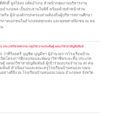
ศักดิ์ มูลไธสง ปลัดอำเภอ หัวหน้ากลุ่มงานบริหารงาน
ำเภอพล เป็นประธานในพิธี พร้อมด้วยหัวหน้าส่วน
าหกิจ ผู้นำองค์กรปกครองส่วนท้องถิ่นผู้บริหารสถานศึกษา
งค์กรภาคเอกชนในอำเภอพลทุกแห่ง และพุทธศาสนิกชน ณ หอ
่น
น ประเภทวิชาคหกรรม กลุ่มวิชางานประดิษฐ์ แผนกวิชาสามัญสัมพันธ์
6 ว่าที่ร้อยตรี บุญชิต บุญมีทา ผู้อำนวยการโรงเรียนบ้าน
เปิดโครงการฝึกอบรมและพัฒนาวิชาชีพระยะสั้น ประเภท
ษฐ์ แผนกวิชาสามัญสัมพันธ์ ผู้เข้าร่วมอบรมจำนวน 40 คน
มพันธ์ ดำเนินงาน
และคณะครูโรงเรียนบ้านหนองแวงมน
เป็นอย่างดียิ่ง ณ โรงเรียนบ้านหนองแวงมน อำเภอพล จังหวัด