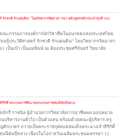
์ รักชาติ รักแผ่นดิน” โดยวิทยากรจิตอาสา 904 หลักสูตรหลักประจำรุ่นที่ 2/61
566 คณะกรรมการองค์การนักวิชาชีพในอนาคตแห่งประเทศไทย
ียนรู้ประวัติศาสตร์ รักชาติ รักแผ่นดิน
”
โดยวิทยากรจิตอาสา
61 เป็นเบ้า เป็นแม่พิมพ์ ณ ห้องประชุมศรีจันทร์ วิทยาลัย
ิริกิติ์ พระบรมราชินีนาถพระบรมราชชนนีพันปีหลวง
นายจักรี ราชนิล ผู้อำนวยการวิทยาลัยการอาชีพพล มอบหมาย
านบริหารงานทั่วไป เป็นตัวแทน พร้อมด้วยคณะผู้บริหาร ครู
ตักบาตร ถวายเป็นพระราชกุศลแด่สมเด็จพระนางเจ้าสิริกิติ์
นีพันปีหลวง เนื่องในโอกาสวันเฉลิมพระชนมพรรษา 12