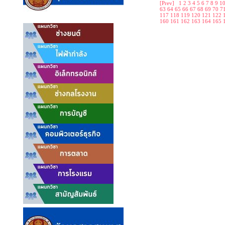
[Prev]
1
2
3
4
5
6
7
8
9
1
63
64
65
66
67
68
69
70
7
117
118
119
120
121
122
160
161
162
163
164
165