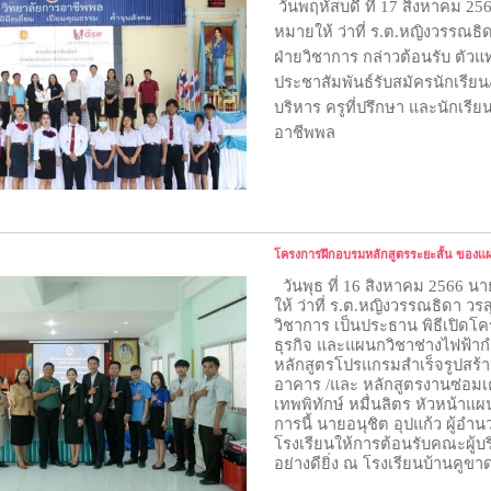
วันพฤหัสบดี ที่ 17 สิงหาคม 2
หมายให้ ว่าที่ ร.ต.หญิงวรรณธิ
ฝ่ายวิชาการ กล่าวต้อนรับ ตัวแท
ประชาสัมพันธ์รับสมัครนักเรีย
บริหาร ครูที่ปรึกษา และนักเรี
อาชีพพล
โครงการฝึกอบรมหลักสูตรระยะสั้น ของแผ
วันพุธ ที่ 16 สิงหาคม 2566 
ให้ ว่าที่ ร.ต.หญิงวรรณธิดา วร
วิชาการ เป็นประธาน พิธีเปิด
ธุรกิจ และแผนกวิชาช่างไฟฟ้าก
หลักสูตรโปรแกรมสำเร็จรูปสร้า
อาคาร /และ หลักสูตรงานซ่อมเค
เทพพิทักษ์ หมื่นลิตร หัวหน้า
การนี้ นายอนุชิต อุปแก้ว ผู้อ
โรงเรียนให้การต้อนรับคณะผู้บร
อย่างดียิ่ง ณ โรงเรียนบ้านคูข