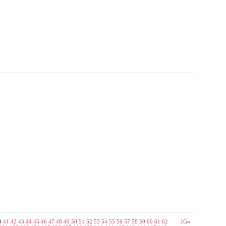
0
41
42
43
44
45
46
47
48
49
50
51
52
53
54
55
56
57
58
59
60
61
62
[Go