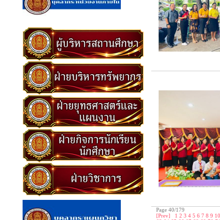
Page 40/179
[Prev]
1
2
3
4
5
6
7
8
9
1