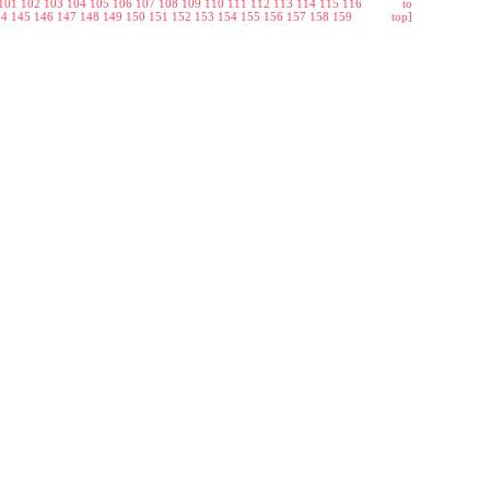
101
102
103
104
105
106
107
108
109
110
111
112
113
114
115
116
to
44
145
146
147
148
149
150
151
152
153
154
155
156
157
158
159
top]