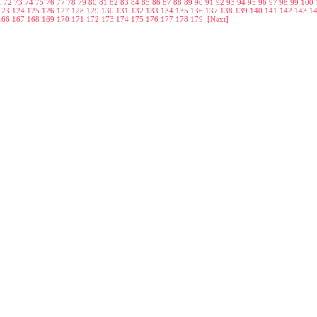
1
72
73
74
75
76
77
78
79
80
81
82
83
84
85
86
87
88
89
90
91
92
93
94
95
96
97
98
99
100
123
124
125
126
127
128
129
130
131
132
133
134
135
136
137
138
139
140
141
142
143
1
166
167
168
169
170
171
172
173
174
175
176
177
178
179
[Next]