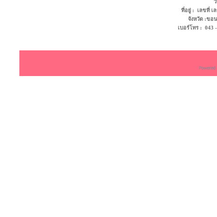
ว
ที่อยู่ : เลขที
จังหวัด :ข
เบอร์โทร : 043 - 4