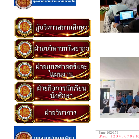
Page 102/179
[Prev]
1
2
3
4
5
6
7
8
9
1