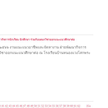
กิจการนักเรียน นักศึกษา ร่วมกับแผนกวิชาออกแนะแนวศึกษาต่อ
นธ์ ๒๕๖๖ งานแนะแนวอาชีพและจัดหางาน ฝ่ายพัฒนากิจการ
นกวิชาออกแนะแนวศึกษาต่อ ณ โรงเรียนบ้านหนองแวงโสกพระ 
0
41
42
43
44
45
46
47
48
49
50
51
52
53
54
55
56
57
58
59
60
61
62
[Go