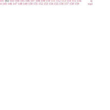
101
102
103
104
105
106
107
108
109
110
111
112
113
114
115
116
to
44
145
146
147
148
149
150
151
152
153
154
155
156
157
158
159
top]