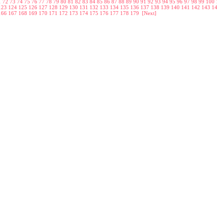
1
72
73
74
75
76
77
78
79
80
81
82
83
84
85
86
87
88
89
90
91
92
93
94
95
96
97
98
99
100
123
124
125
126
127
128
129
130
131
132
133
134
135
136
137
138
139
140
141
142
143
1
166
167
168
169
170
171
172
173
174
175
176
177
178
179
[Next]