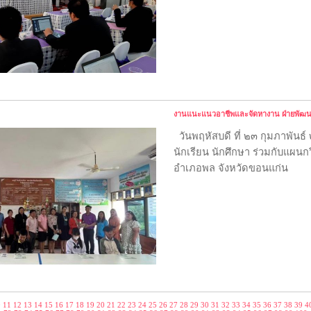
งานแนะแนวอาชีพและจัดหางาน ฝ่ายพัฒนา
วันพฤหัสบดี ที่ ๒๓ กุมภาพั
นักเรียน นักศึกษา ร่วมกับแผ
อำเภอพล จังหวัดขอนแก่น
0
11
12
13
14
15
16
17
18
19
20
21
22
23
24
25
26
27
28
29
30
31
32
33
34
35
36
37
38
39
4