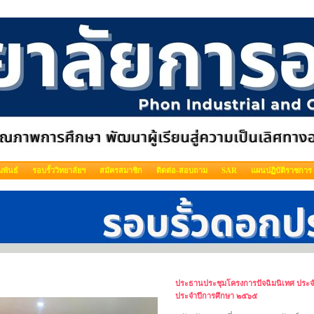
พันธ์
รอบรั้ววิทยาลัยฯ
สมัครสมาชิก
ติดต่อ-สอบถาม
SAR
แผนปฏิบัติราชการ
ประธานประชุมโครงการปัจฉิมนิเทศ ประจ
ประจำปีการศึกษา ๒๕๖๕