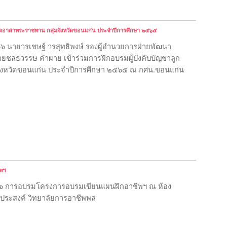
ือจิตอาสาพระราชทาน กลุ่มจังหวัดขอนแก่น ประจำปีการศึกษา ๒๕๖๕
๕๖๖ นายวรเชษฐ์ วรสุทธิพงษ์ รองผู้อำนวยการฝ่ายพัฒนา
ายชลธวรรษ คำผาย เข้าร่วมการฝึกอบรมผู้บังคับบัญชาลูก
จังหวัดขอนแก่น ประจำปีการศึกษา ๒๕๖๕ ณ กศน.ขอนแก่น
พฯ
 ๒๕๖๖ การอบรมโครงการอบรมเขียนแผนฝึกอาชีพฯ ณ ห้อง
ประสงค์ วิทยาลัยการอาชีพพล