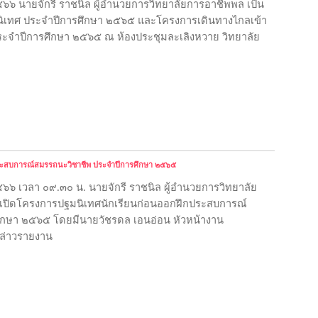
๒๕๖๖ นายจักรี ราชนิล ผู้อำนวยการวิทยาลัยการอาชีพพล เป็น
ิเทศ ประจำปีการศึกษา ๒๕๖๕ และโครงการเดินทางไกลเข้า
ะจำปีการศึกษา ๒๕๖๕ ณ ห้องประชุมละเลิงหวาย วิทยาลัย
ระสบการณ์สมรรถนะวิชาชีพ ประจำปีการศึกษา ๒๕๖๕
๒๕๖๖ เวลา ๐๙.๓๐ น. 
นายจักรี ราชนิล ผู้อำนวยการวิทยาลัย
ีเปิดโครงการปฐมนิเทศนักเรียนก่อนออกฝึกประสบการณ์
ึกษา ๒๕๖๕ โดยมีนายวัชรดล เอนอ่อน หัวหน้างาน
กล่าวรายงาน