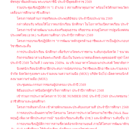
พัชรสุธาพิมลลักษณ พระบรมราชินี ประจำปีพุทธศักราช 2569
ร่วมประชุมเชิงปฏิบัติการ “1 อำเภอ 1 สถานศึกษาคุณภาพ” พร้อมโชว์ศักยภาพนว
เคลื่อนการศึกษาอาชีวะศึกษา
โครงการต่อต้านการทุจริตและประพฤติมิชอบ ประจำปีงบประมาณ 2569
กล่าวต้อนรับ พร้อมให้โอวาทแก่นักเรียน นักศึกษา ในโอกาสวันเปิดภาคเรียน ประจ
โครงการเข้าค่ายพัฒนาและส่งเสริมคุณธรรม จริยธรรม ควบคู่โครงการปฐมนิเทศสม
ประเทศไทย (อวท.) ระดับสถานศึกษา ประจำปีการศึกษา 2569
โครงการอบรมเชิงปฏิบัติการ “การพัฒนาหลักสูตรด้านอาชีพและการเป็นผู้ประกอบกา
วิชาชีพระยะสั้น
การประเมินนักเรียน นักศึกษา เพื่อรับรางวัลพระราชทาน ระดับกลุ่มจังหวัด 7 ขนาด
กิจกรรมจิตอาสาเฉลิมพระเกียรติ เนื่องในวันพระบาทสมเด็จพระพุทธยอดฟ้าจุฬาโลก
ประจำปี 2569 ในวันที่ 3 เมษายน 2569น. ณ บริเวณอาคารโดมอเนกประสงค์ วิทยาลัยก
นิเทศนักเรียนนักศึกษาฝึกประสบการณ์สมรรถนะวิชาชีพและฝึกอาชีพ และร่วมลงนา
จำกัด จังหวัดกรุงเทพฯ และร่วมลงนามความร่วมมือ (MOU) บริษัท นิปโป เม็คคาทรอนิกส์ จ
ลงนามความร่วมมือ (MOU)
ประชุมคณะกรรมการชมรมผู้ปกครอง ประจำปี 2569
พิธีมอบประกาศนียบัตรผู้สำเร็จการศึกษา ประจำปีการศึกษา 2568
เข้าร่วมการประกวดโครงการ TO BE NUMBER ONE ประจำปี 2569 ประเภทชมรม
อาชีวศึกษาและอุดมศึกษา
โครงการเดินทางไกล เข้าค่ายพักแรมและประดับแถบสามสี ประจำปีการศึกษา 2568
การสอบประเมินผลรายวิชาโครงงาน โครงการประกวดโครงงานวิชาชีพ (Work Base Le
ทฤษฎี เพิ่มเวลาฝึกประสบการณ์” ของนักเรียนระดับชั้น ปวช.3 และนักศึกษา ระดับขั้น 
การอบรมเชิงปฏิบัติการการสานซี่ลวดล้อรถจักรยานยนต์ ภายใต้โครงการพัฒนาทัก