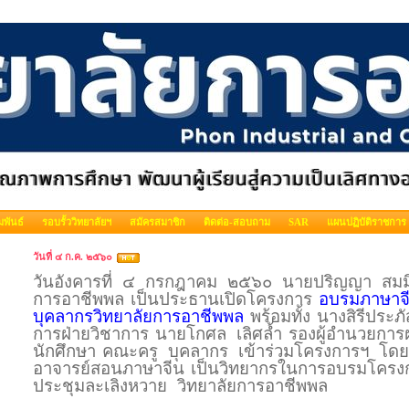
พันธ์
รอบรั้ววิทยาลัยฯ
สมัครสมาชิก
ติดต่อ-สอบถาม
SAR
แผนปฏิบัติราชการ
วันที่ ๔ ก.ค. ๒๕๖๐
วันอังคารที่ ๔
กรกฎาคม
๒๕๖๐ นายปริญญา สมมิต
การอาชีพพล
เป็นประธานเปิดโครงการ
อบรมภาษาจีน
บุคลากรวิทยาลัยการอาชีพพล
พร้อมทั้ง
นางสิรีประภั
การฝ่ายวิชาการ
นายโกศล เลิศล้ำ
รองผู้อำนวยการ
นักศึกษา
คณะครู บุคลากร เข้าร่วมโครงการฯ
โดย
อาจารย์สอนภาษาจีน
เป็นวิทยากรในการอบรมโครงก
ประชุมละเลิงหวาย วิทยาลัยการอาชีพพล