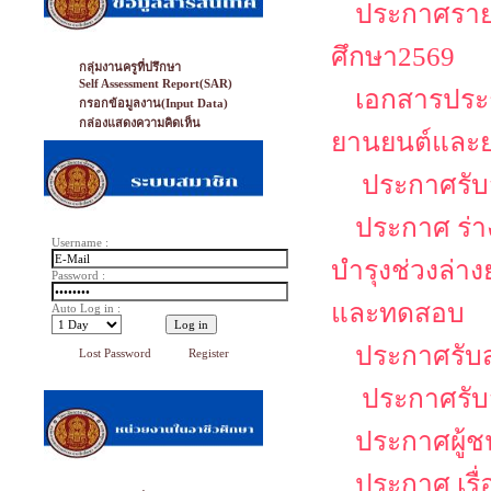
ประกาศรายช
ศึกษา2569
กลุ่มงานครูที่ปรึกษา
Self Assessment Report(SAR)
เอกสารประก
กรอกข้อมูลงาน(Input Data)
กล่องแสดงความคิดเห็น
ยานยนต์และย
ประกาศรับส
ประกาศ ร่าง
Username :
บำรุงช่วงล่า
Password :
และทดสอบ
Auto Log in :
ประกาศรับส
Lost Password
Register
ประกาศรับส
ประกาศผู้ช
ประกาศ เรื