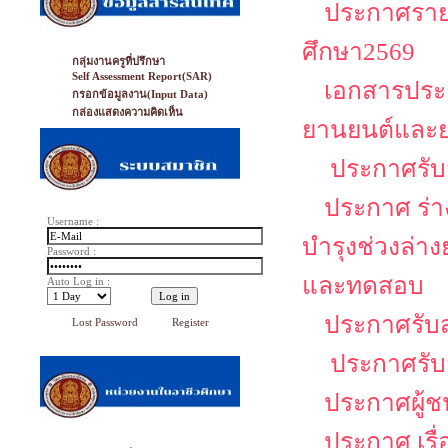
ประกาศรายช
ศึกษา2569
กลุ่มงานครูที่ปรึกษา
Self Assessment Report(SAR)
เอกสารประก
กรอกข้อมูลงาน(Input Data)
กล่องแสดงความคิดเห็น
ยานยนต์และย
ประกาศรับส
ประกาศ ร่าง
Username :
บำรุงช่วงล่า
Password :
และทดสอบ
Auto Log in :
ประกาศรับส
Lost Password
Register
ประกาศรับส
ประกาศผู้ช
ประกาศ เรื