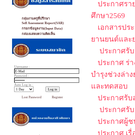
ประกาศรายช
ศึกษา2569
กลุ่มงานครูที่ปรึกษา
Self Assessment Report(SAR)
เอกสารประก
กรอกข้อมูลงาน(Input Data)
กล่องแสดงความคิดเห็น
ยานยนต์และย
ประกาศรับส
ประกาศ ร่าง
Username :
บำรุงช่วงล่า
Password :
และทดสอบ
Auto Log in :
ประกาศรับส
Lost Password
Register
ประกาศรับส
ประกาศผู้ช
ประกาศ เรื