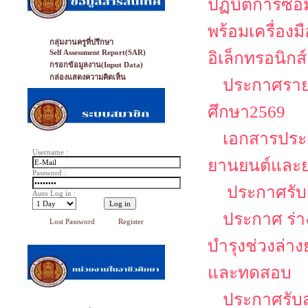
ปฏิบัติการซ่
พร้อมเครื่อง
กลุ่มงานครูที่ปรึกษา
Self Assessment Report(SAR)
อิเล็กทรอนิกส์
กรอกข้อมูลงาน(Input Data)
กล่องแสดงความคิดเห็น
ประกาศรายช
ศึกษา2569
เอกสารประก
Username :
ยานยนต์และย
Password :
ประกาศรับส
Auto Log in :
ประกาศ ร่าง
Lost Password
Register
บำรุงช่วงล่า
และทดสอบ
ประกาศรับส