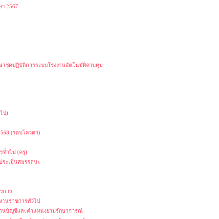
ษา 2567
ษาชุดปฏิบัติการระบบโรงงานอัตโนมัติควบคุม
วไป)
 2568 (รอบโควตา)
ทั่วไป (ครู)
ารประเมินสมรรถนะ
ธุรการ
กงานราชการทั่วไป
ี่งานบัญชีและตำแหน่งยามรักษาการณ์