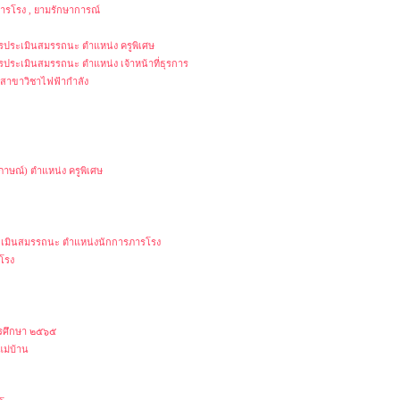
ารโรง , ยามรักษาการณ์
การประเมินสมรรถนะ ตำแหน่ง ครูพิเศษ
ารประเมินสมรรถนะ ตำแหน่ง เจ้าหน้าที่ธุรการ
 สาขาวิชาไฟฟ้ากำลัง
าษณ์) ตำแหน่ง ครูพิเศษ
ประเมินสมรรถนะ ตำแหน่งนักการภารโรง
รโรง
ารศึกษา ๒๕๖๕
แม่บ้าน