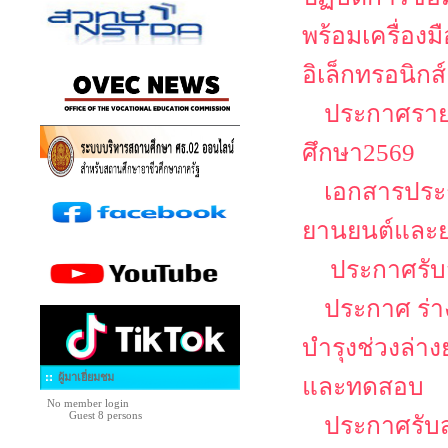
พร้อมเครื่อง
อิเล็กทรอนิกส์
ประกาศรายช
ศึกษา2569
เอกสารประก
ยานยนต์และย
ประกาศรับส
ประกาศ ร่าง
บำรุงช่วงล่า
ผู้มาเยี่ยมชม
และทดสอบ
No member login
Guest 8 persons
ประกาศรับส