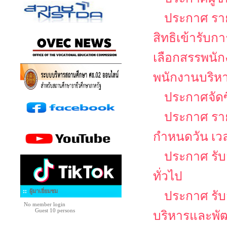
ประกาศ รายช
สิทธิเข้ารับ
เลือกสรรพนัก
พนักงานบริหาร
ประกาศจัดซ
ประกาศ รายช
กำหนดวัน เว
ประกาศ รับ
ทั่วไป
ผู้มาเยี่ยมชม
ประกาศ รับส
No member login
Guest 10 persons
บริหารและพั