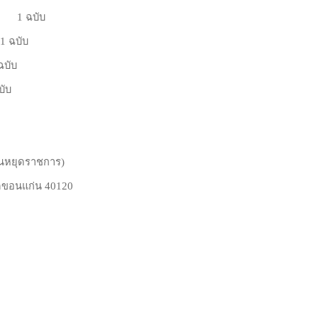
นา 1 ฉบับ
 ฉบับ
บับ
ับ
นวันหยุดราชการ)
ัดขอนแก่น 40120