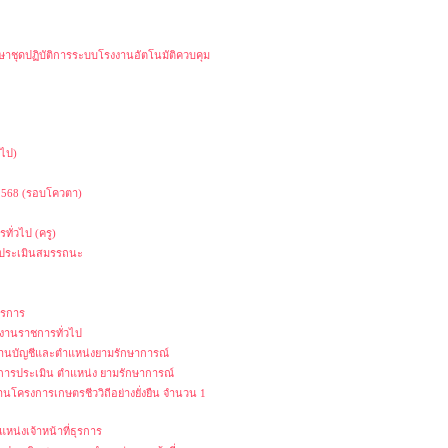
ษาชุดปฏิบัติการระบบโรงงานอัตโนมัติควบคุม
วไป)
 2568 (รอบโควตา)
ทั่วไป (ครู)
ารประเมินสมรรถนะ
ธุรการ
กงานราชการทั่วไป
ี่งานบัญชีและตำแหน่งยามรักษาการณ์
ับการประเมิน ตำแหน่ง ยามรักษาการณ์
งานโครงการเกษตรชีววิถีอย่างยั่งยืน จำนวน 1
หน่งเจ้าหน้าที่ธุรการ