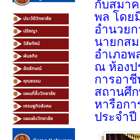
กับสมาค
พล โดยมี
อำนวยกา
นายกสมา
อำเภอพล
ณ ห้องป
การอาชีพ
สถานศึก
หารือกา
ประจำปี