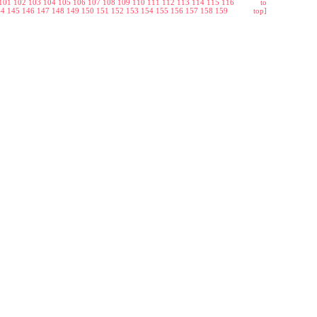
101
102
103
104
105
106
107
108
109
110
111
112
113
114
115
116
to
44
145
146
147
148
149
150
151
152
153
154
155
156
157
158
159
top]