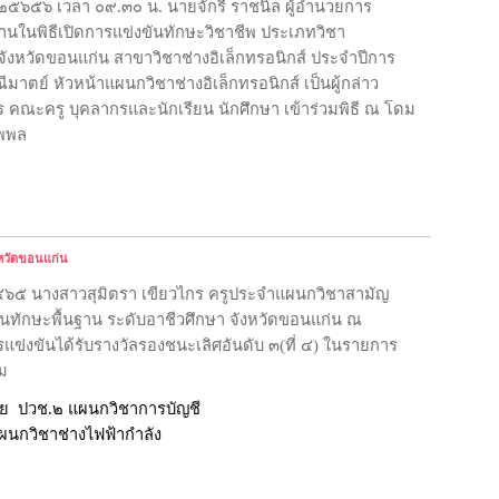
  ๒๕๖๕๖ เวลา ๐๙.๓๐ น. 
นายจักรี ราชนิล ผู้อำนวยการ
นในพิธีเปิดการแข่งขันทักษะวิชาชีพ ประเภทวิชา
ังหวัดขอนแก่น สาขาวิชาช่างอิเล็กทรอนิกส์ ประจำปีการ
าตย์ หัวหน้าแผนกวิชาช่างอิเล็กทรอนิกส์ เป็นผู้กล่าว
 คณะครู บุคลากรและนักเรียน นักศึกษา เข้าร่วมพิธี ณ โดม
ีพพล
งหวัดขอนแก่น
 ๒๕๖๕ นางสาวสุมิตรา เขียวไกร ครูประจำแผนกวิชาสามัญ
งขันทักษะพื้นฐาน ระดับอาชีวศึกษา จังหวัดขอนแก่น ณ 
ข่งขันได้รับรางวัลรองชนะเลิศอันดับ ๓(ที่ ๔) ในรายการ
ม
  ปวช.๒ แผนกวิชาการบัญชี
แผนกวิชาช่างไฟฟ้ากำลัง