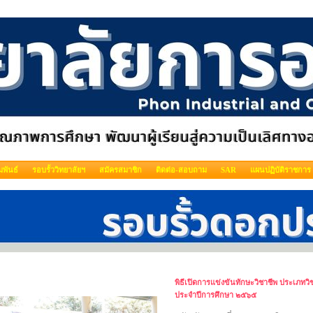
พันธ์
รอบรั้ววิทยาลัยฯ
สมัครสมาชิก
ติดต่อ-สอบถาม
SAR
แผนปฏิบัติราชการ
พิธีเปิดการแข่งขันทักษะวิชาชีพ ประเภทว
ประจำปีการศึกษา ๒๕๖๕