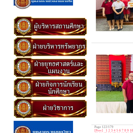
Page 122/179
[Prev]
1
2
3
4
5
6
7
8
9
1