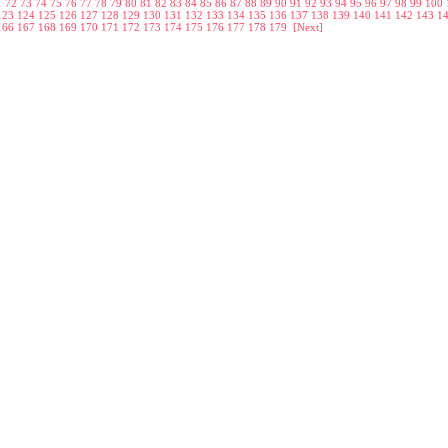
1
72
73
74
75
76
77
78
79
80
81
82
83
84
85
86
87
88
89
90
91
92
93
94
95
96
97
98
99
100
123
124
125
126
127
128
129
130
131
132
133
134
135
136
137
138
139
140
141
142
143
1
166
167
168
169
170
171
172
173
174
175
176
177
178
179
[Next]