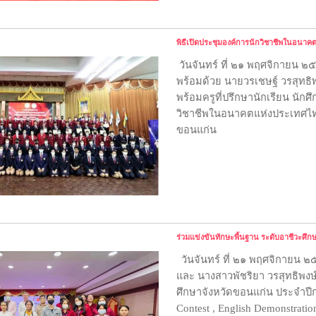
พิธีเปิดประชุมองค์การนักวิชาชีพในอนาค
วันจันทร์ ที่ ๒๑ พฤศจิกายน ๒
พร้อมด้วย นายวรเชษฐ์ วรสุทธิพ
พร้อมครูที่ปรึกษานักเรียน นักศ
วิชาชีพในอนาคตแห่งประเทศไทย
ขอนแก่น
ร่วมแข่งขันทักษะพื้นฐาน ระดับอาชีวะศึ
วันจันทร์ ที่ ๒๑ พฤศจิกายน 
และ นางสาวพัชริยา วรสุทธิพงษ์
ศึกษาจังหวัดขอนแก่น ประจำปีก
Contest , English Demonstrati