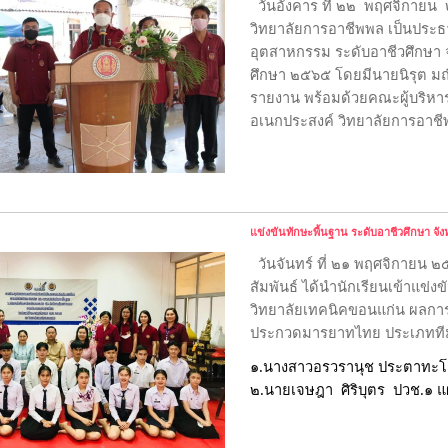
วันอังคาร ที่ ๒๒  พฤศจิกายน
วิทยาลัยการอาชีพพล เป็นประธา
อุตสาหกรรม ระดับอาชีวศึกษา จ
ศึกษา ๒๕๖๕ โดยมีนายนิรุต มณีม
รายงาน พร้อมด้วยคณะผู้บริหาร
อเนกประสงค์ วิทยาลัยการอาช
แข่งขันทักษะพื้นฐาน ระดับอาชีวศึกษา จั
วันจันทร์ ที่ ๒๑ พฤศจิกายน
สัมพันธ์ ได้นำนักเรียนเข้าแข่
วิทยาลัยเทคนิคขอนแก่น ผลการแ
ประกวดมารยาทไทย ประเภทที
๑.นางสาวอรวรานุช ประตาทะโย
๒.นายเจษฎา  ศิริบุตร  ปวช.๑ 