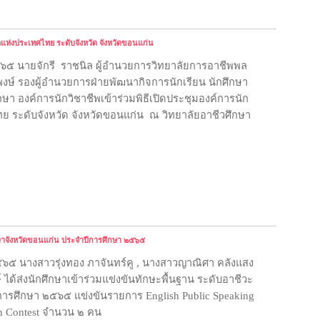
ตแห่งประเทศไทย ระดับจังหวัด จังหวัดขอนแก่น
๕๖๕ นายจักรี  ราชนิล ผู้อำนวยการวิทยาลัยการอาชีพพล 
งษ์ รองผู้อำนวยการฝ่ายพัฒนากิจการนักเรียน นักศึกษา 
ึกษา องค์การนักวิชาชีพเข้าร่วมพิธีเปิดประชุมองค์การนัก
 ระดับจังหวัด จังหวัดขอนแก่น  ณ วิทยาลัยอาชีวศึกษา
กษาจังหวัดขอนแก่น ประจำปีการศึกษา ๒๕๖๕
๒๕๖๕ นางสาวรุ่งทอง ภาจันทร์คู , นางสาวญาณิศา คลังแสง 
 ได้ส่งนักศึกษาเข้าร่วมแข่งขันทักษะพื้นฐาน ระดับอาชีวะ
ารศึกษา ๒๕๖๕ แข่งขันรายการ English Public Speaking 
on Contest จำนวน ๒ คน