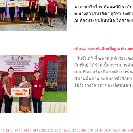
๑.นายเกริกไกร ทัพสมบัติ ระดับเ
๒.นางสาวภัทรธิดา สุวิชา ระดับเ
ณ ห้องประชุมอินทนิล วิทยาลั
เข้าร่วมการแข่งขันทักษะพื้นฐาน ประเภท
วันจันทร์ ที่ ๒๑ พฤศจิกายน 
สัมพันธ์ ได้ร่วมเป็นกรรมการต
คอมพิวเตอร์ธุรกิจ ระดับ ปวช.
นิทานพื้นบ้าน ระดับอาชีวศึก
ได้รับรางวัล รองชนะเลิศอันดับ 
0
11
12
13
14
15
16
17
18
19
20
21
22
23
24
25
26
27
28
29
30
31
32
33
34
35
36
37
38
39
4