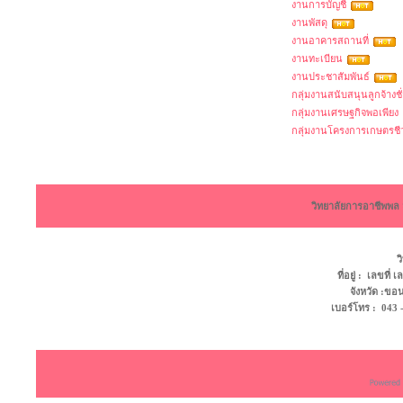
งานการบัญชี
งานพัสดุ
งานอาคารสถานที่
งานทะเบียน
งานประชาสัมพันธ์
กลุ่มงานสนับสนุนลูกจ้างช
กลุ่มงานเศรษฐกิจพอเพียง
กลุ่มงานโครงการเกษตรชีวะว
วิทยาลัยการอาชีพพ
ว
ที่อยู่ : เลขที
จังหวัด :ข
เบอร์โทร : 043 - 4