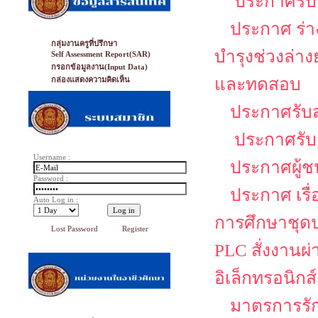
ประกาศรับส
ประกาศ ร่าง
กลุ่มงานครูที่ปรึกษา
บำรุงช่วงล่า
Self Assessment Report(SAR)
กรอกข้อมูลงาน(Input Data)
และทดสอบ
กล่องแสดงความคิดเห็น
ประกาศรับส
ประกาศรับส
Username :
ประกาศผู้ช
Password :
ประกาศ เรื
Auto Log in :
การศึกษาชุดป
Lost Password
Register
PLC สั่งงานผ
อิเล็กทรอนิกส์
มาตรการรั