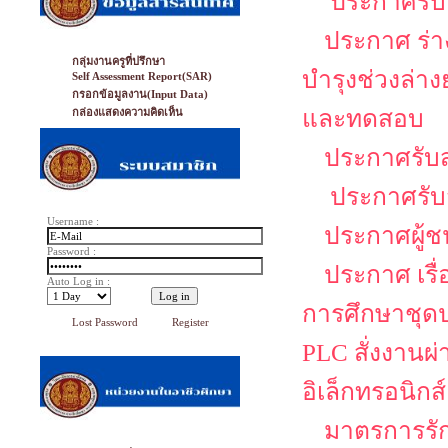
ประกาศรับส
ประกาศ ร่าง
กลุ่มงานครูที่ปรึกษา
บำรุงช่วงล่า
Self Assessment Report(SAR)
กรอกข้อมูลงาน(Input Data)
และทดสอบ
กล่องแสดงความคิดเห็น
ประกาศรับส
ประกาศรับส
Username :
ประกาศผู้ช
Password :
ประกาศ เรื
Auto Log in :
การศึกษาชุดป
Lost Password
Register
PLC สั่งงานผ
อิเล็กทรอนิกส์
มาตรการรั