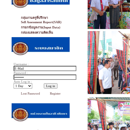
กลุ่มงานครูที่ปรึกษา
Self Assessment Report(SAR)
กรอกข้อมูลงาน(Input Data)
กล่องแสดงความคิดเห็น
Username :
Password :
Auto Log in :
Lost Password
Register