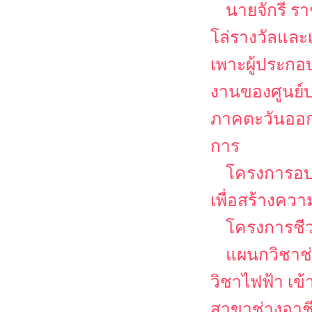
นายจักรี ร
โล่รางวัลและเ
เพาะผู้ประก
งานของศูนย์บ
ภาคตะวันออก
การ
โครงการอ
เพื่อสร้างคว
โครงการชีวว
แผนกวิชาช่
วิชาไฟฟ้า เข
สาขาช่างอาช