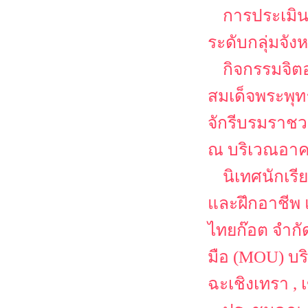
การประเมิน
ระดับกลุ่มจั
กิจกรรมจิต
สมเด็จพระพุ
จักรีบรมราชว
ณ บริเวณอาค
นิเทศนักเร
และฝึกอาชีพ 
ไทยก๊อต จำกั
มือ (MOU) บริ
ฉะเชิงเทรา ,