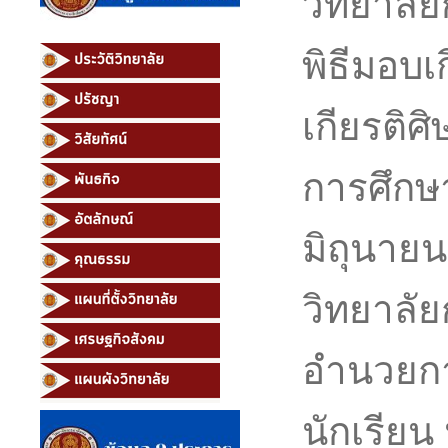
วิทยาลั
พิธีมอบเ
เกียรติศิ
การศึกษา
มิถุนาย
วิทยาลัย
อำนวยกา
นักเรียน