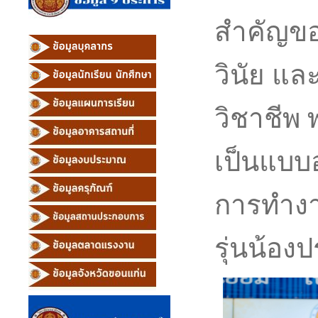
สำคัญของ
วินัย แล
วิชาชีพ พ
เป็นแบบ
การทำงา
รุ่นน้อ