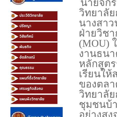
นายจักร
วิทยาลั
นางสาวน
ฝ่ายวิช
(
MOU)
ใ
งานธนา
หลักสูตร
เรียนให
ของตลา
วิทยาลั
ชุมชนบ้า
อย่างสูง