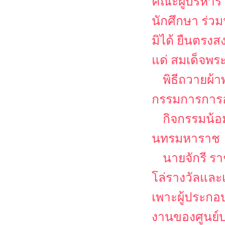
คณะผู้บริหาร
นักศึกษา ร่ว
มิได้ ยืนตรงส
แด่ สมเด็จพระ
พิธีถวายผ
กรรมการการอา
กิจกรรมน้อ
นทรมหาราช
นายจักรี ร
โล่รางวัลและเ
เพาะผู้ประก
งานของศูนย์บ