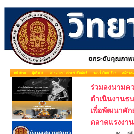
หน้าแรก
ผู้บริหาร
จดหมายข่าวประชาสัมพันธ์
รอบรั้ววิทยาลัยฯ
สมัครสม
ร่วมลงนามคว
ดำเนินงานธน
เพื่อพัฒนาศั
ตลาดแรงงาน