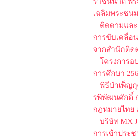
ราชินีนาถ พร
เฉลิมพระชนม
ติดตามและ
การขับเคลื่
จากสำนักติด
โครงการอบร
การศึกษา 2568
พิธีบำเพ็ญ
รพีพัฒนศักดิ์
กฎหมายไทย เน
บริษัท MX 
การเข้าประชา