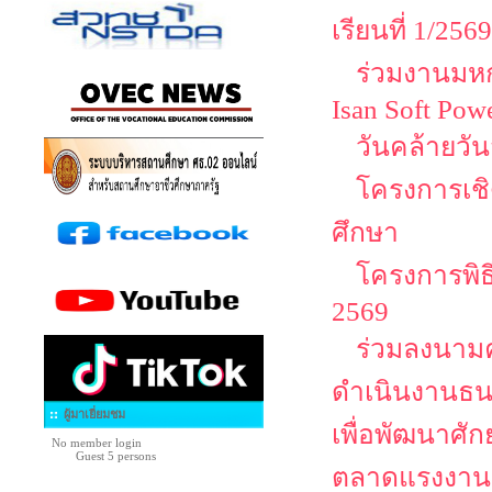
เรียนที่ 1/2569
ร่วมงานมหกร
Isan Soft Pow
วันคล้ายวั
โครงการเชิด
ศึกษา
โครงการพิธ
2569
ร่วมลงนามค
ดำเนินงานธน
ผู้มาเยี่ยมชม
เพื่อพัฒนาศั
No member login
Guest 5 persons
ตลาดแรงงาน