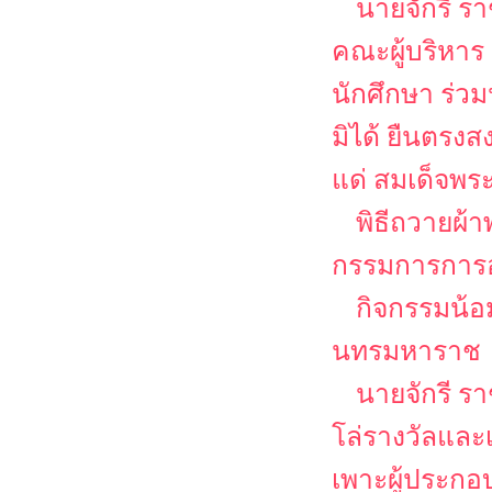
นายจักรี ร
คณะผู้บริหาร
นักศึกษา ร่ว
มิได้ ยืนตรงส
แด่ สมเด็จพระ
พิธีถวายผ
กรรมการการอา
กิจกรรมน้อ
นทรมหาราช
นายจักรี ร
โล่รางวัลและเ
เพาะผู้ประก