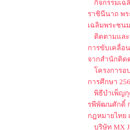
กิจกรรมเฉลิ
ราชินีนาถ พร
เฉลิมพระชนม
ติดตามและ
การขับเคลื่
จากสำนักติด
โครงการอบร
การศึกษา 2568
พิธีบำเพ็ญ
รพีพัฒนศักดิ์
กฎหมายไทย เน
บริษัท MX 