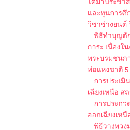
ได้มาประชาส
และทุนการศึก
วิชาช่างยนต์
พิธีทำบุญต
การะ เนื่อง
พระบรมชนกาธ
พ่อแห่งชาติ 
การประเมิ
เฉียงเหนือ ส
การประกวดส
ออกเฉียงเหนื
พิธีวางพวง