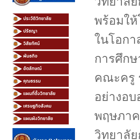
วิทยาลั
พร้อมให้
ในโอกาส
การศึกษา
คณะครู ร
อย่างอบอุ
พฤษภาค
วิทยาลั