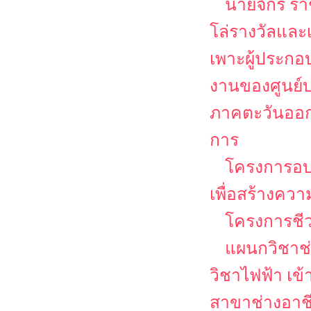
นายจักรี ร
โล่รางวัลและเ
เพาะผู้ประก
งานของศูนย์บ
ภาคตะวันออก
การ
โครงการอ
เพื่อสร้างคว
โครงการชีวว
แผนกวิชาช่
วิชาไฟฟ้า เข
สาขาช่างอาช