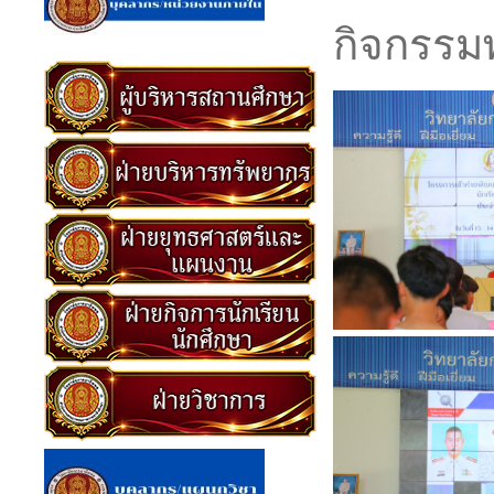
กิจกรร