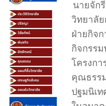
นายจักร
วิทยาลั
ฝ่ายกิจก
กิจกรรมน
โครงการ
คุณธรรม
ปฐมนิเท