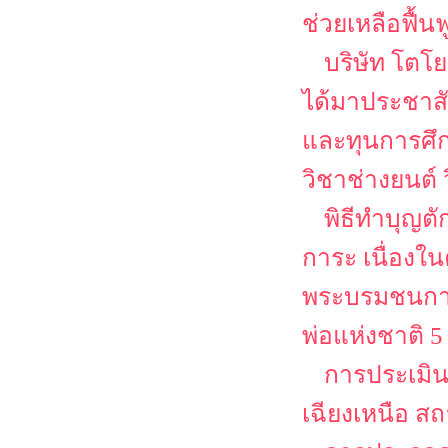
ช่วยเหลือฟื้น
บริษัท โตโย
ได้มาประชาส
และทุนการศึก
วิชาช่างยนต์
พิธีทำบุญต
การะ เนื่อง
พระบรมชนกาธ
พ่อแห่งชาติ 
การประเมิ
เฉียงเหนือ ส