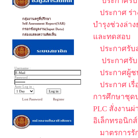
ประกาศรับส
ประกาศ ร่าง
กลุ่มงานครูที่ปรึกษา
บำรุงช่วงล่า
Self Assessment Report(SAR)
กรอกข้อมูลงาน(Input Data)
และทดสอบ
กล่องแสดงความคิดเห็น
ประกาศรับส
ประกาศรับส
Username :
ประกาศผู้ช
Password :
ประกาศ เรื
Auto Log in :
การศึกษาชุดป
Lost Password
Register
PLC สั่งงานผ
อิเล็กทรอนิกส์
มาตรการรั