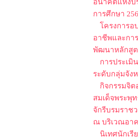
อนาคตแห่งปร
การศึกษา 25
โครงการอบร
อาชีพและการเ
พัฒนาหลักสูต
การประเมิน
ระดับกลุ่มจั
กิจกรรมจิต
สมเด็จพระพุ
จักรีบรมราชว
ณ บริเวณอาค
นิเทศนักเร