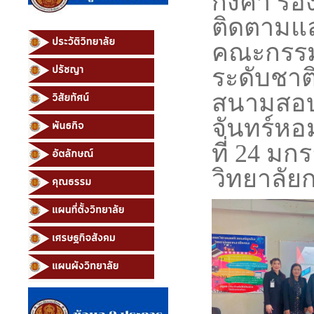
กิ่งคำ ร
ติดตามแล
คณะกรร
ระดับชาต
สนามสอบ 
จันทร์หอ
ที่ 24 ม
วิทยาลัย