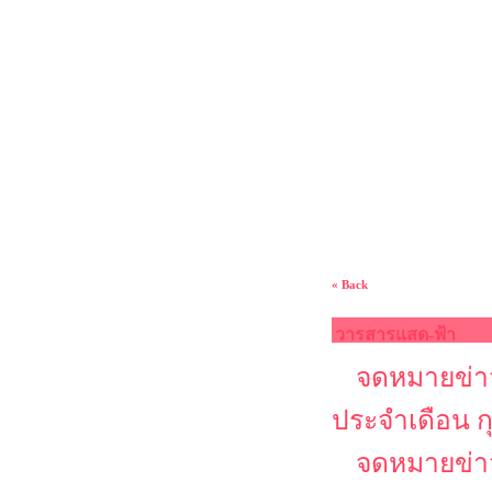
« Back
วารสารแสด-ฟ้า
จดหมายข่าว
ประจำเดือน ก
จดหมายข่าว