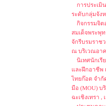
การประเมิน
ระดับกลุ่มจั
กิจกรรมจิต
สมเด็จพระพุ
จักรีบรมราชว
ณ บริเวณอาค
นิเทศนักเร
และฝึกอาชีพ 
ไทยก๊อต จำกั
มือ (MOU) บริ
ฉะเชิงเทรา ,