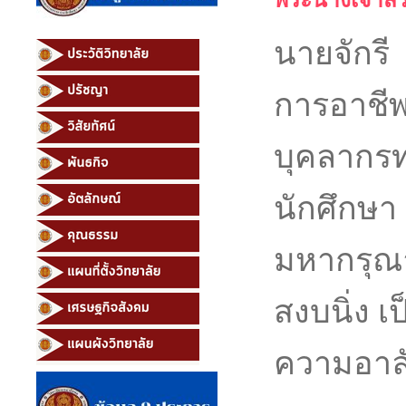
นายจักรี
การอาชีพ
บุคลากร
นักศึกษา
มหากรุณาธ
สงบนิ่ง เ
ความอาลัย