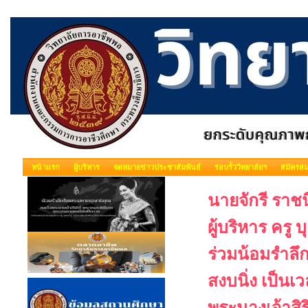
หน้าแรก
ผู้บริหาร
จดหมายข่าวประชาสัมพันธ์
รอบรั้ววิทยาลัยฯ
สมัครสม
นายจักรี ราช
ผู้บริหาร คร
ร่วมน้อมรำลึ
สงบนิ่ง เป็นเ
พระนางเจ้าสิร