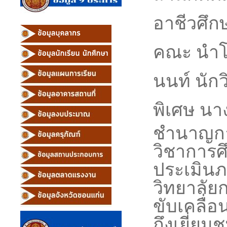
อาชีวศึกษ
คณะ นำโ
นนท์ นั
พิเศษ
นาง
ชำนาญการ
วิชาการศึ
ประเมิน
วิทยาลั
ขับเคลื่
ถึงเยี่ย