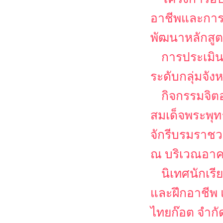
อาชีพและการเ
พัฒนาหลักสูต
การประเมิน
ระดับกลุ่มจั
กิจกรรมจิต
สมเด็จพระพุ
จักรีบรมราชว
ณ บริเวณอาค
นิเทศนักเร
และฝึกอาชีพ 
ไทยก๊อต จำกั