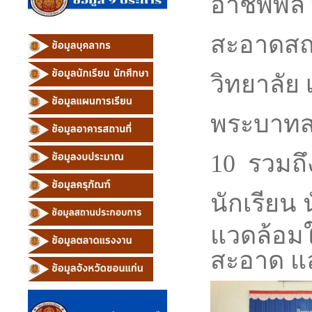
อาชีพพล 
สะอาดสถา
วิทยาลัย 
พระบาทสมเ
10 รวมถึ
นักเรียน
แวดล้อมใ
สะอาด แ