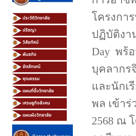
โครงการ
ปฏิบัติง
Day
พร้
บุคลากร
และนักเร
พล เข้าร่
2568 ณ โ