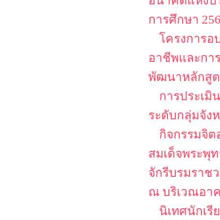
อนาคตแห่งปร
การศึกษา 25
โครงการอบร
อาชีพและการเ
พัฒนาหลักสูต
การประเมิน
ระดับกลุ่มจั
กิจกรรมจิต
สมเด็จพระพุ
จักรีบรมราชว
ณ บริเวณอาค
นิเทศนักเร